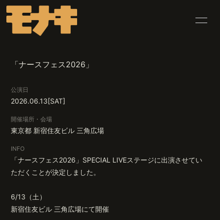
HOME
INFORMATION
「ナースフェス2026」
SCHEDULE
PROFILE
公演日
VIDEO
DISCOGRAPHY
2026.06.13
[SAT]
BLOG
MOVIE
開催場所・会場
東京都
新宿住友ビル 三角広場
PHOTO
Q&A
INFO
「ナースフェス2026」SPECIAL LIVEステージに出演させてい
CONTACT
ただくことが決定しました。
6/13（土）
新宿住友ビル 三角広場にて開催