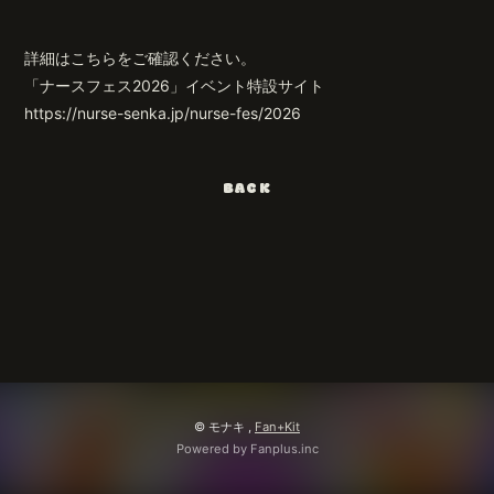
会員登録
ログイン
詳細はこちらをご確認ください。
「ナースフェス2026」イベント特設サイト
https://nurse-senka.jp/nurse-fes/2026
BACK
© モナキ ,
Fan+Kit
Powered by Fanplus.inc