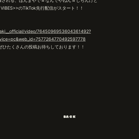
録される、ほんまやで☆なんでやねん☆しらんけど
 VIBES>>の
TikTok先行配信がスタート！！
aki__official/video/7645096953604361492?
evice=pc&web_id=7577264770492597778
てぜひたくさんの投稿お待ちしております！！
BACK