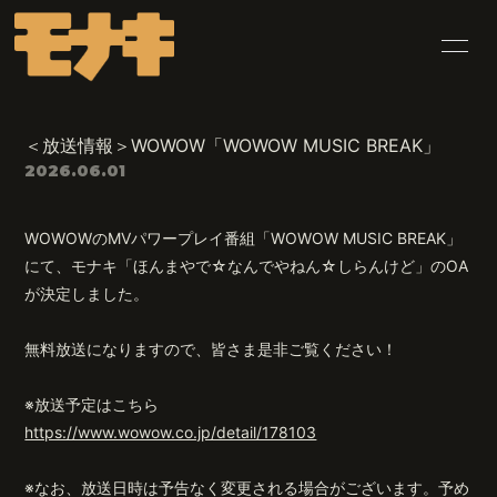
HOME
INFORMATION
＜放送情報＞WOWOW「WOWOW MUSIC BREAK」
SCHEDULE
PROFILE
2026.06.01
VIDEO
DISCOGRAPHY
WOWOWのMVパワープレイ番組「WOWOW MUSIC BREAK」
にて、モナキ「ほんまやで☆なんでやねん☆しらんけど」のOA
BLOG
MOVIE
が決定しました。
PHOTO
Q&A
無料放送になりますので、皆さま是非ご覧ください！
CONTACT
※放送予定はこちら
https://www.wowow.co.jp/detail/178103
※なお、放送日時は予告なく変更される場合がございます。予め